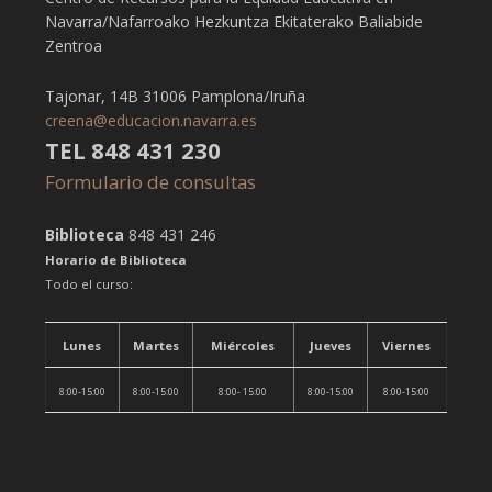
Navarra/Nafarroako Hezkuntza Ekitaterako Baliabide
Zentroa
Tajonar, 14B 31006 Pamplona/Iruña
creena@educacion.navarra.es
TEL 848 431 230
Formulario de consultas
Biblioteca
848 431 246
Horario de Biblioteca
Todo el curso:
Lunes
Martes
Miércoles
Jueves
Viernes
8:00-15:00
8:00-15:00
8:00- 15:00
8:00-15:00
8:00-15:00