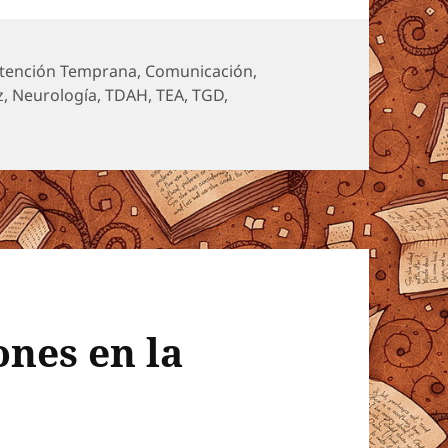
tención Temprana
,
Comunicación
,
z
,
Neurología
,
TDAH
,
TEA
,
TGD
,
ones en la