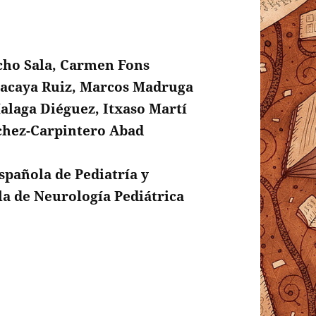
ho Sala, Carmen Fons
Macaya Ruiz, Marcos Madruga
alaga Diéguez, Itxaso Martí
chez-Carpintero Abad
spañola de Pediatría y
a de Neurología Pediátrica
 y terapéuticos en Neurología Pediátrica