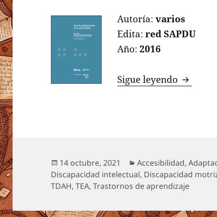
Autoría:
varios
Edita:
red SAPDU
Año:
2016
Guía de 
Sigue leyendo
Publicado
Categorías
14 octubre, 2021
Accesibilidad
,
Adaptac
el
Discapacidad intelectual
,
Discapacidad motri
TDAH
,
TEA
,
Trastornos de aprendizaje