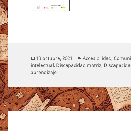
Publicado
Categorías
13 octubre, 2021
Accesibilidad
,
Comuni
el
intelectual
,
Discapacidad motriz
,
Discapacida
aprendizaje