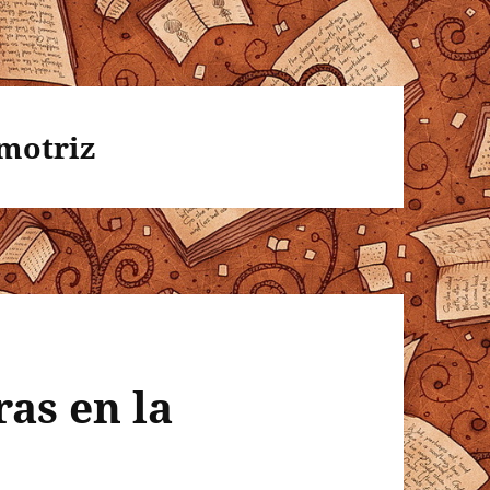
motriz
as en la