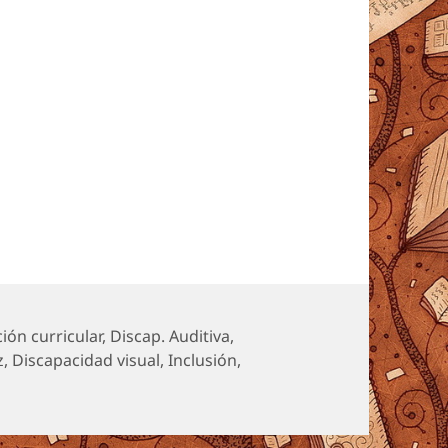
adaptaciones en la universidad
ión curricular
,
Discap. Auditiva
,
z
,
Discapacidad visual
,
Inclusión
,