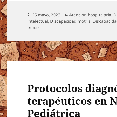
Publicado
Categorías
25 mayo, 2023
Atención hospitalaria
,
D
el
intelectual
,
Discapacidad motriz
,
Discapacida
temas
Protocolos diagnó
terapéuticos en 
Pediátrica