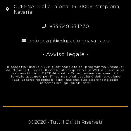
CREENA - Calle Tajonar 14, 31006 Pamplona,
Navarra
+34 848 43 12 30
mlopezgi@educacion.navarra.es
• Avviso legale •
Il progetto "Inclus-4-All" è cofinanziato dal programma Erasmus+
dell'Unione Europea. Il contenuto di questo sito Web è di esclusiva
responsabilità di CREENA e né la Commissione europea né il
Servizio spagnolo per l'internazionalizzazione dell'istruzione
(SEPIE) sono responsabili dell'uso che può essere fatto delle
informazioni qui pubblicate.
Ⓒ 2020 - Tutti I Diritti Riservati