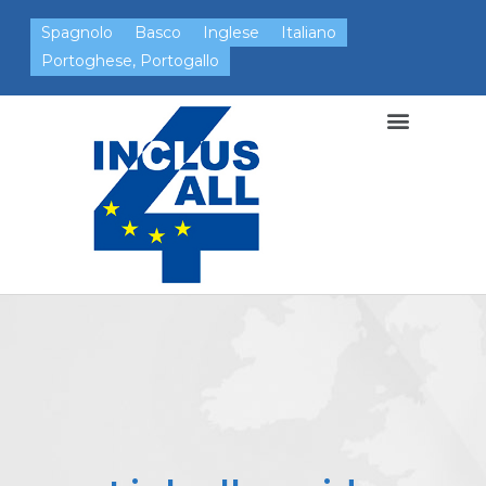
Spagnolo
Basco
Inglese
Italiano
Portoghese, Portogallo