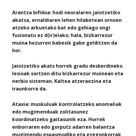
Arantza bifidoa:
hodi neuralaren jaiotzetiko
akatsa, ernaldiaren lehen hilabetean ornoen
atzeko arkuetako bat edo gehiago ongi
fusionatu ez d(ir)elako; hala, bizkarrezur
muina hezurren babesik gabe gelditzen da
hor.
Jaiotzetiko akats horrek gradu desberdineko
lesioak sortzen ditu bizkarrezur muinean eta
nerbio sisteman. Kaltea atzeraezina eta
iraunkorra da.
Ataxia:
muskuluak kontrolatzeko anomaliak
edo mugimenduak zolitasunez
koordinatzeko gaitasunik eza. Horrek
enborraren edo gorputz adarren balantza
mugimendu espasmodiko eta ezegonkorrak