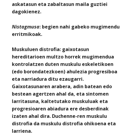
askatasun eta zabaltasun maila guztiei
dagokienez.
Nistagmusa
: begien nahi gabeko mugimendu
erritmikoak.
Muskuluen distrofia:
gaixotasun
hereditarioen multzo horrek mugimendua
kontrolatzen duten muskulu eskeletikoen
(edo borondatezkoen) ahulezia progresiboa
eta narriadura ditu ezaugarri.
Gaixotasunaren arabera, adin batean edo
bestean agertzen ahal da, eta sintomen
larritasuna, kaltetutako muskuluak eta
progresioaren abiadura ere desberdinak
izaten ahal dira. Duchenne-ren muskulu
distrofia da muskulu distrofia ohikoena eta
larriena.