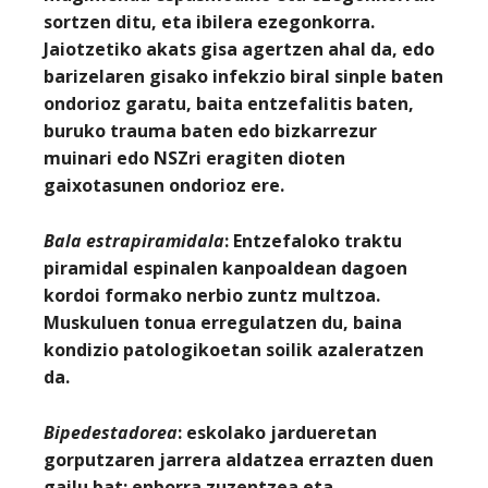
sortzen ditu, eta ibilera ezegonkorra.
Jaiotzetiko akats gisa agertzen ahal da, edo
barizelaren gisako infekzio biral sinple baten
ondorioz garatu, baita entzefalitis baten,
buruko trauma baten edo bizkarrezur
muinari edo NSZri eragiten dioten
gaixotasunen ondorioz ere.
Bala estrapiramidala
: Entzefaloko traktu
piramidal espinalen kanpoaldean dagoen
kordoi formako nerbio zuntz multzoa.
Muskuluen tonua erregulatzen du, baina
kondizio patologikoetan soilik azaleratzen
da.
Bipedestadorea
: eskolako jardueretan
gorputzaren jarrera aldatzea errazten duen
gailu bat; enborra zuzentzea eta