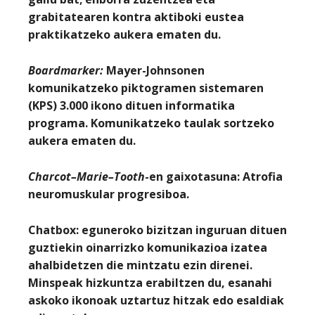
grabitatearen kontra aktiboki eustea
praktikatzeko aukera ematen du.
Boardmarker
:
Mayer-Johnsonen
komunikatzeko piktogramen sistemaren
(KPS) 3.000 ikono dituen informatika
programa. Komunikatzeko taulak sortzeko
aukera ematen du.
Charcot
–
Marie
–
Tooth
-en gaixotasuna
: Atrofia
neuromuskular progresiboa.
Chatbox
: eguneroko bizitzan inguruan dituen
guztiekin oinarrizko komunikazioa izatea
ahalbidetzen die mintzatu ezin direnei.
Minspeak hizkuntza erabiltzen du, esanahi
askoko ikonoak uztartuz hitzak edo esaldiak