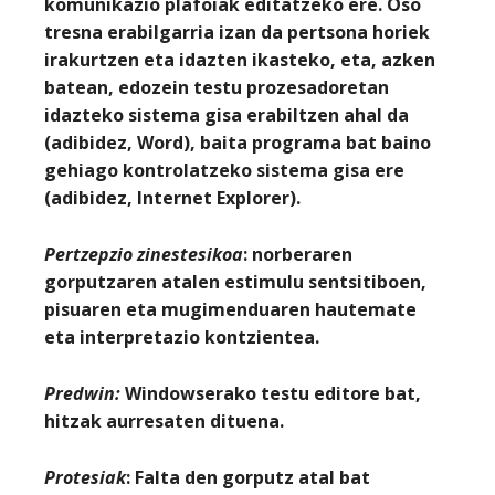
komunikazio plafoiak editatzeko ere. Oso
tresna erabilgarria izan da pertsona horiek
irakurtzen eta idazten ikasteko, eta, azken
batean, edozein testu prozesadoretan
idazteko sistema gisa erabiltzen ahal da
(adibidez,
Word
), baita programa bat baino
gehiago kontrolatzeko sistema gisa ere
(adibidez,
Internet Explorer
).
Pertzepzio zinestesikoa
: norberaren
gorputzaren atalen estimulu sentsitiboen,
pisuaren eta mugimenduaren hautemate
eta interpretazio kontzientea.
Predwin
:
Windowserako testu editore bat,
hitzak aurresaten dituena.
Protesiak
: Falta den gorputz atal bat