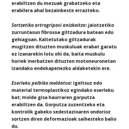
erabiltzen du mezuak grabatzeko eta
erabilera ahal bezainbeste errazteko.
Sortzetiko
artrogriposi
anizkoitza
: jaiotzetiko
zurruntasun fibrosoa giltzadura batean edo
gehiagoan. Kaltetutako giltzadurak
mugitzen dituzten muskuluak erabat garatu
ez izanarekin lotu ohi da, baita muskulu
horiek inerbatzen dituzten motoneuronetan
izandako endekapenezko aldaketekin ere.
Eserleku pelbiko moldatua
: igeltsuz edo
material termoplastikoz egindako eserleku
bat; molde gisa haurraren gorputza
erabiltzen da. Gorputza zuzentzeko eta
kontrolik gabeko sedestazioaren ondorioz
sortzen diren deformazioak saihesteko balio
du.