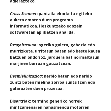
adierazteko.
Cross Scanner
: pantaila ekorketa egiteko
aukera ematen duen programa
informatikoa. Hezkuntzako edozein
softwaretan aplikatzen ahal da.
Desgaitasuna
: ageriko galera, gabezia edo
murrizketa, urritasun baten edo beste kausa
batzuen ondorioz, jarduera bat normaltasun
marjinen barruan gauzatzean.
Desmielinizazioa
: nerbio baten edo nerbio
zuntz baten mielina zorroa suntsitzen edo
galarazten duen prozesua.
Disartriak:
termino generiko horrek
mintzamenaren nahasmendu motorren