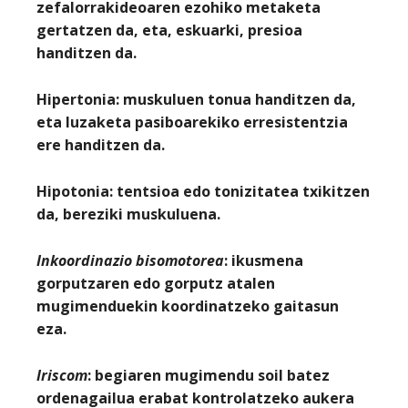
zefalorrakideoaren ezohiko metaketa
gertatzen da, eta, eskuarki, presioa
handitzen da.
Hipertonia:
muskuluen tonua handitzen da,
eta luzaketa pasiboarekiko erresistentzia
ere handitzen da.
Hipotonia:
tentsioa edo tonizitatea txikitzen
da, bereziki muskuluena.
Inkoordinazio bisomotorea
: ikusmena
gorputzaren edo gorputz atalen
mugimenduekin koordinatzeko gaitasun
eza.
Iriscom
: begiaren mugimendu soil batez
ordenagailua erabat kontrolatzeko aukera