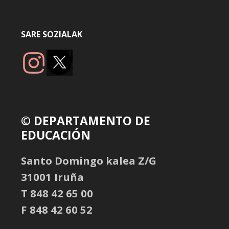
SARE SOZIALAK
© DEPARTAMENTO DE
EDUCACIÓN
Santo Domingo kalea Z/G
31001 Iruña
T 848 42 65 00
F 848 42 60 52