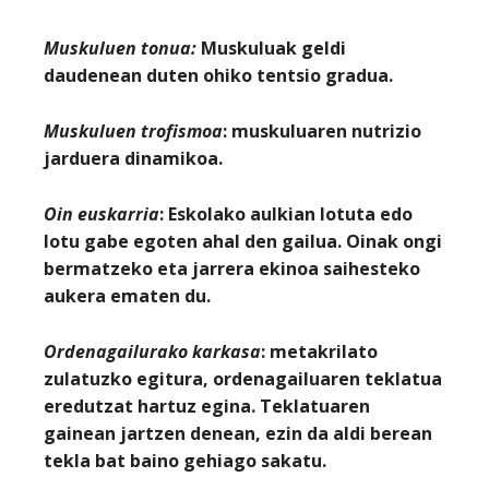
Muskuluen tonua
:
Muskuluak geldi
daudenean duten ohiko tentsio gradua.
Muskuluen trofismoa
: muskuluaren nutrizio
jarduera dinamikoa.
Oin euskarria
: Eskolako aulkian lotuta edo
lotu gabe egoten ahal den gailua. Oinak ongi
bermatzeko eta jarrera ekinoa saihesteko
aukera ematen du.
Ordenagailurako karkasa
: metakrilato
zulatuzko egitura, ordenagailuaren teklatua
eredutzat hartuz egina. Teklatuaren
gainean jartzen denean, ezin da aldi berean
tekla bat baino gehiago sakatu.