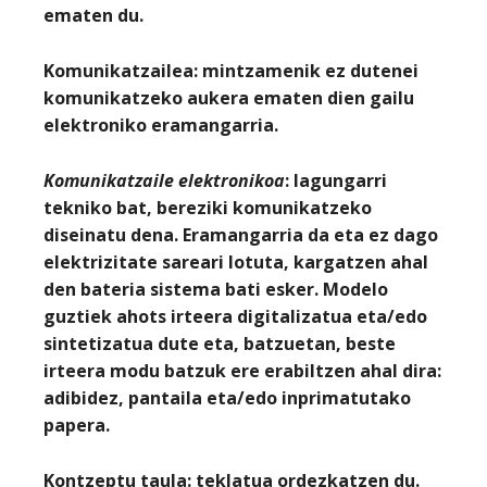
ematen du.
Komunikatzailea
: mintzamenik ez dutenei
komunikatzeko aukera ematen dien gailu
elektroniko eramangarria.
Komunikatzaile elektronikoa
: lagungarri
tekniko bat, bereziki komunikatzeko
diseinatu dena. Eramangarria da eta ez dago
elektrizitate sareari lotuta, kargatzen ahal
den bateria sistema bati esker. Modelo
guztiek ahots irteera digitalizatua eta/edo
sintetizatua dute eta, batzuetan, beste
irteera modu batzuk ere erabiltzen ahal dira:
adibidez, pantaila eta/edo inprimatutako
papera.
Kontzeptu taula:
teklatua ordezkatzen du.