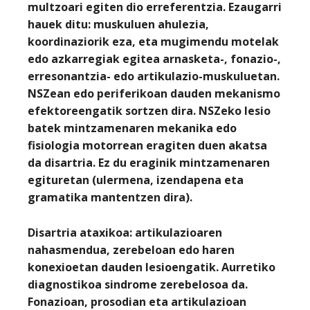
multzoari egiten dio erreferentzia. Ezaugarri
hauek ditu: muskuluen ahulezia,
koordinaziorik eza, eta mugimendu motelak
edo azkarregiak egitea arnasketa-, fonazio-,
erresonantzia- edo artikulazio-muskuluetan.
NSZean edo periferikoan dauden mekanismo
efektoreengatik sortzen dira. NSZeko lesio
batek mintzamenaren mekanika edo
fisiologia motorrean eragiten duen akatsa
da disartria. Ez du eraginik mintzamenaren
egituretan (ulermena, izendapena eta
gramatika mantentzen dira).
Disartria ataxikoa:
artikulazioaren
nahasmendua, zerebeloan edo haren
konexioetan dauden lesioengatik. Aurretiko
diagnostikoa sindrome zerebelosoa da.
Fonazioan, prosodian eta artikulazioan