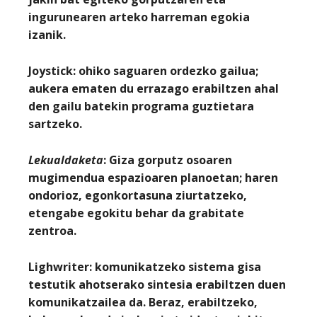
ingurunearen arteko harreman egokia
izanik.
Joystick:
ohiko saguaren ordezko gailua;
aukera ematen du errazago erabiltzen ahal
den gailu batekin programa guztietara
sartzeko.
Lekualdaketa
: Giza gorputz osoaren
mugimendua espazioaren planoetan; haren
ondorioz, egonkortasuna ziurtatzeko,
etengabe egokitu behar da grabitate
zentroa.
Lighwriter
: komunikatzeko sistema gisa
testutik ahotserako sintesia erabiltzen duen
komunikatzailea da. Beraz, erabiltzeko,