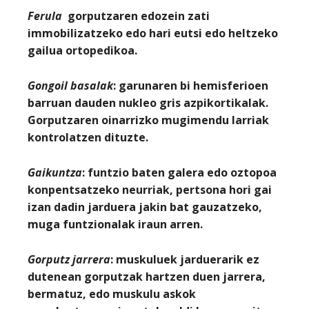
Ferula
gorputzaren edozein zati
immobilizatzeko edo hari eutsi edo heltzeko
gailua ortopedikoa.
Gongoil basalak
: garunaren bi hemisferioen
barruan dauden nukleo gris azpikortikalak.
Gorputzaren oinarrizko mugimendu larriak
kontrolatzen dituzte.
Gaikuntza
: funtzio baten galera edo oztopoa
konpentsatzeko neurriak, pertsona hori gai
izan dadin jarduera jakin bat gauzatzeko,
muga funtzionalak iraun arren.
Gorputz jarrera
: muskuluek jarduerarik ez
dutenean gorputzak hartzen duen jarrera,
bermatuz, edo muskulu askok