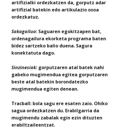
artifizialki ordezkatzen da, gorputz adar
artifizial batekin edo artikulazio osoa
ordezkatuz.
Sakagailua
: Saguaren egokitzapen bat,
ordenagailura ekorketa programa baten
bidez sartzeko balio duena. Sagura
konektatuta dago.
Sinzinesiak
: gorputzaren atal batek nahi
gabeko mugimendua egitea gorputzaren
beste atal batekin borondatezko
mugimendua egiten denean.
Tracball:
bola sagu ere esaten zaio. Ohiko
sagua ordezkatzen du. Erabilgarria da
mugimendu zabalak egin ezin dituzten
erabiltzaileentzat.