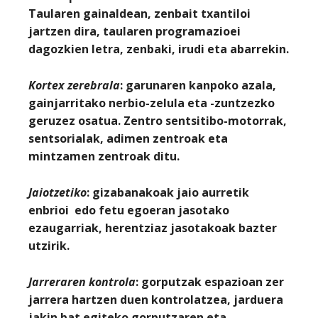
Taularen gainaldean, zenbait txantiloi
jartzen dira, taularen programazioei
dagozkien letra, zenbaki, irudi eta abarrekin.
Kortex zerebrala
: garunaren kanpoko azala,
gainjarritako nerbio-zelula eta -zuntzezko
geruzez osatua. Zentro sentsitibo-motorrak,
sentsorialak, adimen zentroak eta
mintzamen zentroak ditu.
Jaiotzetiko
: gizabanakoak jaio aurretik
enbrioi edo fetu egoeran jasotako
ezaugarriak, herentziaz jasotakoak bazter
utzirik.
Jarreraren kontrola
: gorputzak espazioan zer
jarrera hartzen duen kontrolatzea, jarduera
jakin bat egiteko gorputzaren eta