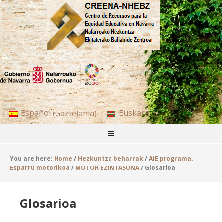
Español
(
Gaztelania
)
Euskara
You are here:
Home
/
Hezkuntza beharrak
/
AIE programa.
Esparru motorikoa
/
MOTOR EZINTASUNA
/
Glosarioa
Glosarioa