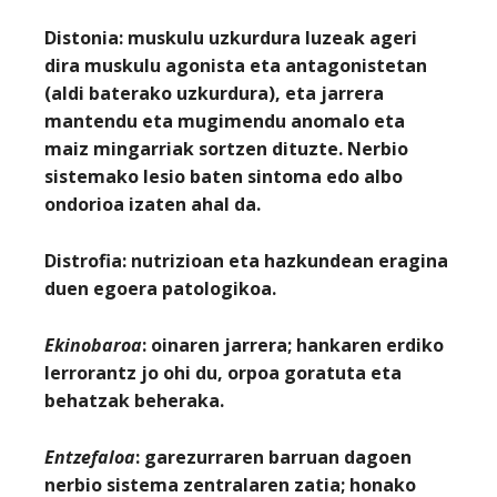
Distonia:
muskulu uzkurdura luzeak ageri
dira muskulu agonista eta antagonistetan
(aldi baterako uzkurdura), eta jarrera
mantendu eta mugimendu anomalo eta
maiz mingarriak sortzen dituzte. Nerbio
sistemako lesio baten sintoma edo albo
ondorioa izaten ahal da.
Distrofia:
nutrizioan eta hazkundean eragina
duen egoera patologikoa.
Ekinobaroa
: oinaren jarrera; hankaren erdiko
lerrorantz jo ohi du, orpoa goratuta eta
behatzak beheraka.
Entzefaloa
: garezurraren barruan dagoen
nerbio sistema zentralaren zatia; honako