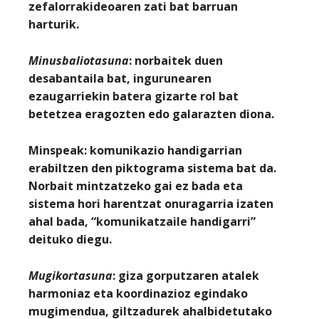
zefalorrakideoaren zati bat barruan
harturik.
Minusbaliotasuna
: norbaitek duen
desabantaila bat, ingurunearen
ezaugarriekin batera gizarte rol bat
betetzea eragozten edo galarazten diona.
Minspeak
: komunikazio handigarrian
erabiltzen den piktograma sistema bat da.
Norbait mintzatzeko gai ez bada eta
sistema hori harentzat onuragarria izaten
ahal bada, “komunikatzaile handigarri”
deituko diegu.
Mugikortasuna
: giza gorputzaren atalek
harmoniaz eta koordinazioz egindako
mugimendua, giltzadurek ahalbidetutako