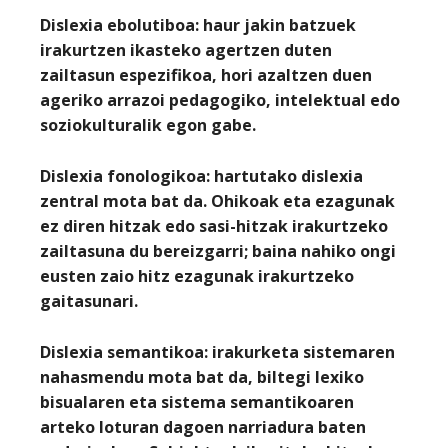
Dislexia ebolutiboa
: haur jakin batzuek
irakurtzen ikasteko agertzen duten
zailtasun espezifikoa, hori azaltzen duen
ageriko arrazoi pedagogiko, intelektual edo
soziokulturalik egon gabe.
Dislexia fonologikoa
: hartutako dislexia
zentral mota bat da. Ohikoak eta ezagunak
ez diren hitzak edo sasi-hitzak irakurtzeko
zailtasuna du bereizgarri; baina nahiko ongi
eusten zaio hitz ezagunak irakurtzeko
gaitasunari.
Dislexia semantikoa:
irakurketa sistemaren
nahasmendu mota bat da, biltegi lexiko
bisualaren eta sistema semantikoaren
arteko loturan dagoen narriadura baten