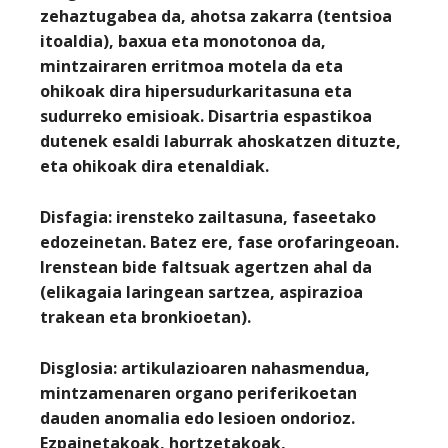
zehaztugabea da, ahotsa zakarra (tentsioa
itoaldia), baxua eta monotonoa da,
mintzairaren erritmoa motela da eta
ohikoak dira hipersudurkaritasuna eta
sudurreko emisioak. Disartria espastikoa
dutenek esaldi laburrak ahoskatzen dituzte,
eta ohikoak dira etenaldiak.
Disfagia
: irensteko zailtasuna, faseetako
edozeinetan. Batez ere, fase orofaringeoan.
Irenstean bide faltsuak agertzen ahal da
(elikagaia laringean sartzea, aspirazioa
trakean eta bronkioetan).
Disglosia
: artikulazioaren nahasmendua,
mintzamenaren organo periferikoetan
dauden anomalia edo lesioen ondorioz.
Ezpainetakoak, hortzetakoak,