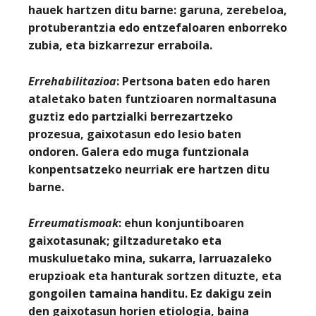
hauek hartzen ditu barne: garuna, zerebeloa,
protuberantzia edo entzefaloaren enborreko
zubia, eta bizkarrezur erraboila.
Errehabilitazioa
: Pertsona baten edo haren
ataletako baten funtzioaren normaltasuna
guztiz edo partzialki berrezartzeko
prozesua, gaixotasun edo lesio baten
ondoren. Galera edo muga funtzionala
konpentsatzeko neurriak ere hartzen ditu
barne.
Erreumatismoak
: ehun konjuntiboaren
gaixotasunak; giltzaduretako eta
muskuluetako mina, sukarra, larruazaleko
erupzioak eta hanturak sortzen dituzte, eta
gongoilen tamaina handitu. Ez dakigu zein
den gaixotasun horien etiologia, baina