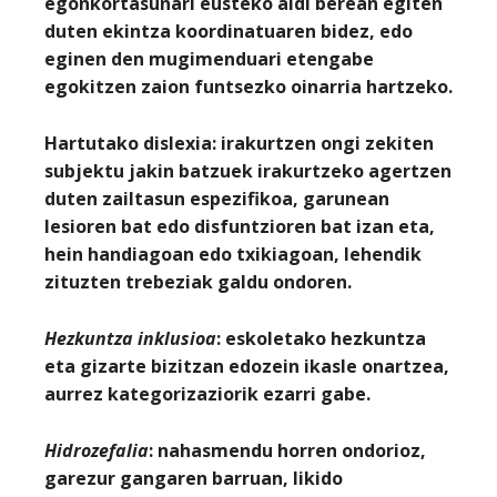
egonkortasunari eusteko aldi berean egiten
duten ekintza koordinatuaren bidez, edo
eginen den mugimenduari etengabe
egokitzen zaion funtsezko oinarria hartzeko.
Hartutako dislexia
: irakurtzen ongi zekiten
subjektu jakin batzuek irakurtzeko agertzen
duten zailtasun espezifikoa, garunean
lesioren bat edo disfuntzioren bat izan eta,
hein handiagoan edo txikiagoan, lehendik
zituzten trebeziak galdu ondoren.
Hezkuntza inklusioa
:
eskoletako hezkuntza
eta gizarte bizitzan edozein ikasle onartzea,
aurrez kategorizaziorik ezarri gabe.
Hidrozefalia
: nahasmendu horren ondorioz,
garezur gangaren barruan, likido