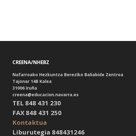
CREENA/NHEBZ
Nafarroako Hezkuntza Bereziko Baliabide Zentroa
Tajonar 14B Kalea
31006 Iruña
creena@educacion.navarra.es
TEL 848 431 230
FAX 848 431 250
Kontaktua
Liburutegia 848431246