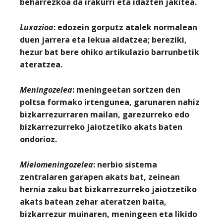
beharrezkoa da irakurri eta idazten jakitea.
Luxazioa
: edozein gorputz atalek normalean
duen jarrera eta lekua aldatzea; bereziki,
hezur bat bere ohiko artikulazio barrunbetik
ateratzea.
Meningozelea
: meningeetan sortzen den
poltsa formako irtengunea, garunaren nahiz
bizkarrezurraren mailan, garezurreko edo
bizkarrezurreko jaiotzetiko akats baten
ondorioz.
Mielomeningozelea
: nerbio sistema
zentralaren garapen akats bat, zeinean
hernia zaku bat bizkarrezurreko jaiotzetiko
akats batean zehar ateratzen baita,
bizkarrezur muinaren, meningeen eta likido