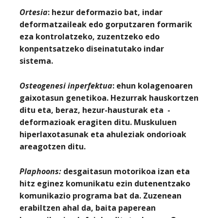
Ortesia
: hezur deformazio bat, indar
deformatzaileak edo gorputzaren formarik
eza kontrolatzeko, zuzentzeko edo
konpentsatzeko diseinatutako indar
sistema.
Osteogenesi inperfektua
: ehun kolagenoaren
gaixotasun genetikoa. Hezurrak hauskortzen
ditu eta, beraz, hezur-hausturak eta -
deformazioak eragiten ditu. Muskuluen
hiperlaxotasunak eta ahuleziak ondorioak
areagotzen ditu.
Plaphoons
:
desgaitasun motorikoa izan eta
hitz eginez komunikatu ezin dutenentzako
komunikazio programa bat da. Zuzenean
erabiltzen ahal da, baita paperean