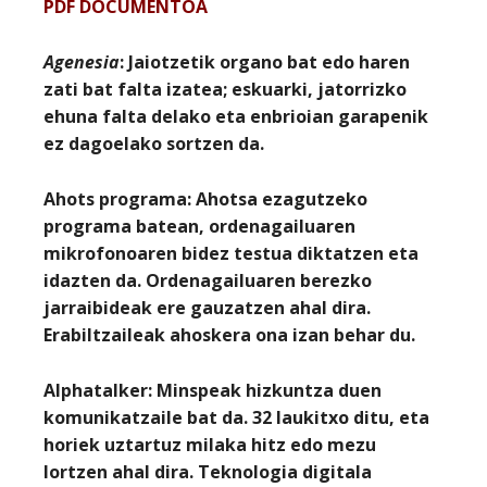
PDF DOCUMENTOA
Agenesia
: Jaiotzetik organo bat edo haren
zati bat falta izatea; eskuarki, jatorrizko
ehuna falta delako eta enbrioian garapenik
ez dagoelako sortzen da.
Ahots programa
: Ahotsa ezagutzeko
programa batean, ordenagailuaren
mikrofonoaren bidez testua diktatzen eta
idazten da. Ordenagailuaren berezko
jarraibideak ere gauzatzen ahal dira.
Erabiltzaileak ahoskera ona izan behar du.
Alphatalker:
Minspeak hizkuntza duen
komunikatzaile bat da. 32 laukitxo ditu, eta
horiek uztartuz milaka hitz edo mezu
lortzen ahal dira. Teknologia digitala