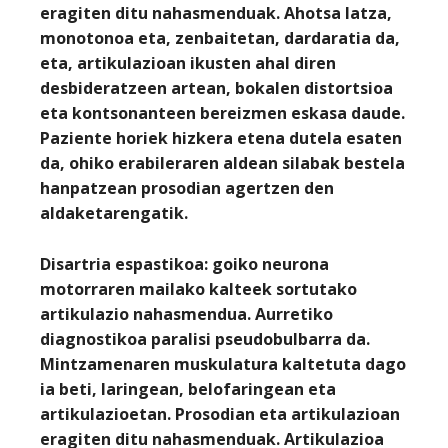
eragiten ditu nahasmenduak. Ahotsa latza,
monotonoa eta, zenbaitetan, dardaratia da,
eta, artikulazioan ikusten ahal diren
desbideratzeen artean, bokalen distortsioa
eta kontsonanteen bereizmen eskasa daude.
Paziente horiek hizkera etena dutela esaten
da, ohiko erabileraren aldean silabak bestela
hanpatzean prosodian agertzen den
aldaketarengatik.
Disartria espastikoa
: goiko neurona
motorraren mailako kalteek sortutako
artikulazio nahasmendua. Aurretiko
diagnostikoa paralisi pseudobulbarra da.
Mintzamenaren muskulatura kaltetuta dago
ia beti, laringean, belofaringean eta
artikulazioetan. Prosodian eta artikulazioan
eragiten ditu nahasmenduak. Artikulazioa