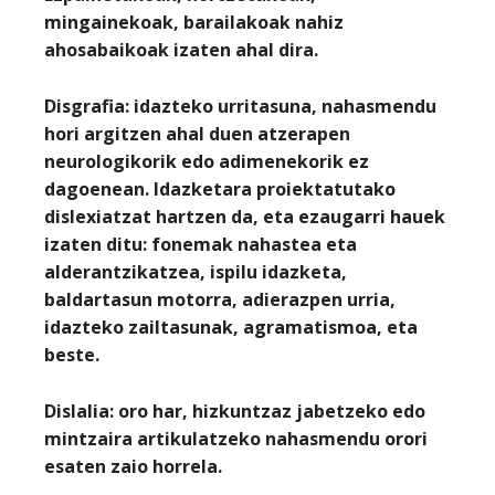
mingainekoak, barailakoak nahiz
ahosabaikoak izaten ahal dira.
Disgrafia
: idazteko urritasuna, nahasmendu
hori argitzen ahal duen atzerapen
neurologikorik edo adimenekorik ez
dagoenean. Idazketara proiektatutako
dislexiatzat hartzen da, eta ezaugarri hauek
izaten ditu: fonemak nahastea eta
alderantzikatzea, ispilu idazketa,
baldartasun motorra, adierazpen urria,
idazteko zailtasunak, agramatismoa, eta
beste.
Dislalia
: oro har, hizkuntzaz jabetzeko edo
mintzaira artikulatzeko nahasmendu orori
esaten zaio horrela.