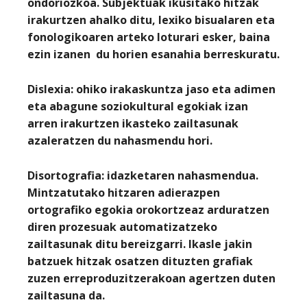
ondoriozkoa. Subjektuak ikusitako hitzak
irakurtzen ahalko ditu, lexiko bisualaren eta
fonologikoaren arteko loturari esker, baina
ezin izanen du horien esanahia berreskuratu.
Dislexia
: ohiko irakaskuntza jaso eta adimen
eta abagune soziokultural egokiak izan
arren irakurtzen ikasteko zailtasunak
azaleratzen du nahasmendu hori.
Disortografia
: idazketaren nahasmendua.
Mintzatutako hitzaren adierazpen
ortografiko egokia orokortzeaz arduratzen
diren prozesuak automatizatzeko
zailtasunak ditu bereizgarri. Ikasle jakin
batzuek hitzak osatzen dituzten grafiak
zuzen erreproduzitzerakoan agertzen duten
zailtasuna da.