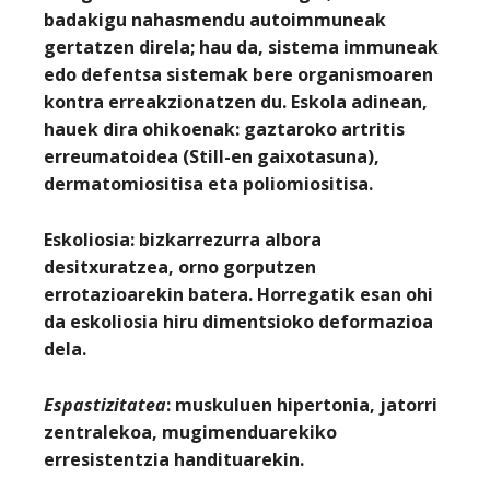
badakigu nahasmendu autoimmuneak
gertatzen direla; hau da, sistema immuneak
edo defentsa sistemak bere organismoaren
kontra erreakzionatzen du. Eskola adinean,
hauek dira ohikoenak: gaztaroko artritis
erreumatoidea (Still-en gaixotasuna),
dermatomiositisa eta poliomiositisa.
Eskoliosia:
bizkarrezurra albora
desitxuratzea, orno gorputzen
errotazioarekin batera. Horregatik esan ohi
da eskoliosia hiru dimentsioko deformazioa
dela.
Espastizitatea
: muskuluen hipertonia, jatorri
zentralekoa, mugimenduarekiko
erresistentzia handituarekin.