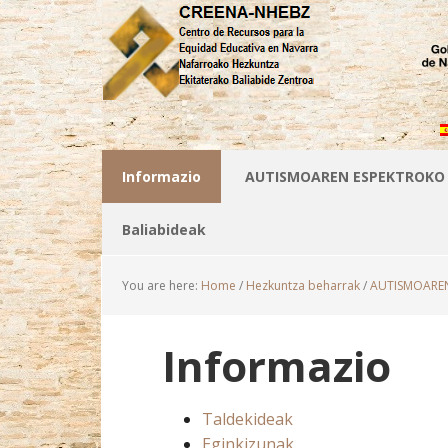
Informazio
AUTISMOAREN ESPEKTROKO
Baliabideak
You are here:
Home
/
Hezkuntza beharrak
/
AUTISMOARE
Informazio
Taldekideak
Eginkizunak