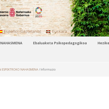
Español
(
Gaztelania
)
Euskara
 NAHASMENA
Ebaluaketa Psikopedagogikoa
Hezik
N ESPEKTROKO NAHASMENA
/
Informazio