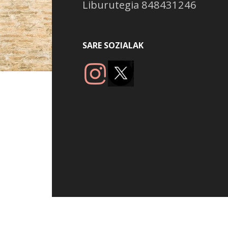
Liburutegia 848431246
SARE SOZIALAK