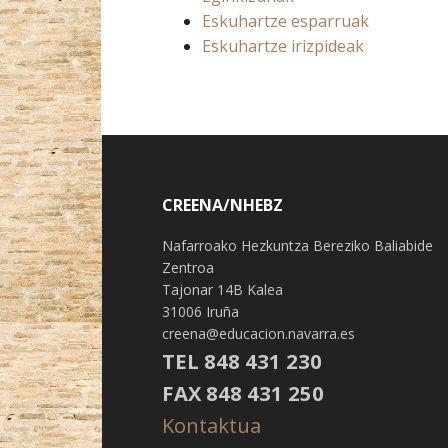
Eskuhartze esparruak
Eskuhartze irizpideak
CREENA/NHEBZ
Nafarroako Hezkuntza Bereziko Baliabide
Zentroa
Tajonar 14B Kalea
31006 Iruña
creena@educacion.navarra.es
TEL 848 431 230
FAX 848 431 250
Kontaktua