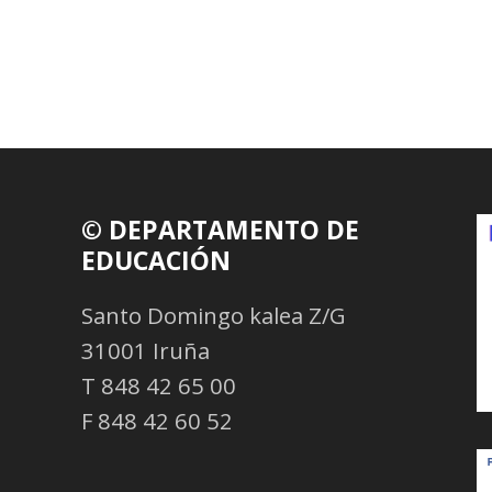
© DEPARTAMENTO DE
EDUCACIÓN
Santo Domingo kalea Z/G
31001 Iruña
T 848 42 65 00
F 848 42 60 52