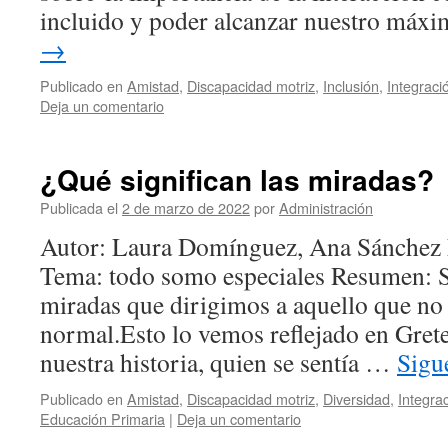
incluido y poder alcanzar nuestro má
→
Publicado en
Amistad
,
Discapacidad motriz
,
Inclusión
,
Integraci
Deja un comentario
¿Qué significan las miradas?
Publicada el
2 de marzo de 2022
por
Administración
Autor: Laura Domínguez, Ana Sánchez E
Tema: todo somo especiales Resumen: 
miradas que dirigimos a aquello que no s
normal.Esto lo vemos reflejado en Gretel
nuestra historia, quien se sentía …
Sigu
Publicado en
Amistad
,
Discapacidad motriz
,
Diversidad
,
Integra
Educación Primaria
|
Deja un comentario