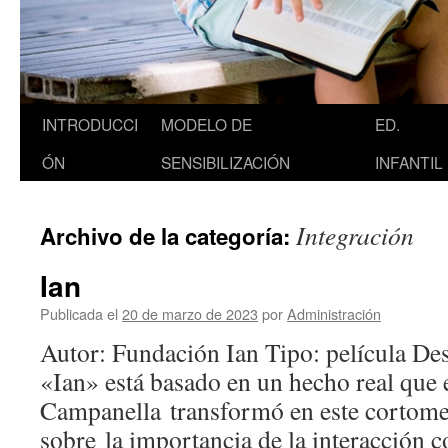
Saltar
INTRODUCCI
MODELO DE
ED.
al
ÓN
SENSIBILIZACIÓN
INFANTIL
contenido
Integración
Archivo de la categoría:
Ian
Publicada el
20 de marzo de 2023
por
Administración
Autor: Fundación Ian Tipo: película Des
«Ian» está basado en un hecho real que 
Campanella transformó en este cortomet
sobre la importancia de la interacción c