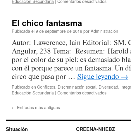
en
Educación Secundaria
|
Comentarios desactivados
El
síndrome
de
El chico fantasma
Mozart
Publicada el
9 de septiembre de 2016
por
Administración
Autor: Lawerence, Iain Editorial: SM. 
Angular, 238 Tema: Resumen: Harold s
por el color de su piel: es demasiado bl
con él porque parece un fantasma. Un dí
circo que pasa por …
Sigue leyendo
→
Publicado en
Conflictos
,
Discriminación social
,
Diversidad
,
Integ
en
Educación Secundaria
|
Comentarios desactivados
El
chico
←
Entradas más antiguas
fantasma
Situación
CREENA-NHEBZ