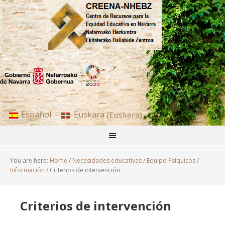
Español
Euskara
(
Euskera
)
You are here:
Home
/
Necesidades educativas
/
Equipo Psíquicos
/
Información
/
Criterios de intervención
Criterios de intervención