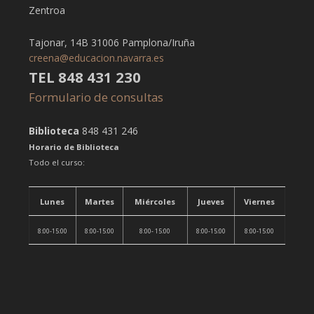
Zentroa
Tajonar, 14B 31006 Pamplona/Iruña
creena@educacion.navarra.es
TEL 848 431 230
Formulario de consultas
Biblioteca
848 431 246
Horario de Biblioteca
Todo el curso:
Lunes
Martes
Miércoles
Jueves
Viernes
8:00-15:00
8:00-15:00
8:00- 15:00
8:00-15:00
8:00-15:00