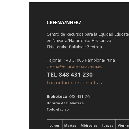
CREENA/NHEBZ
Centro de Recursos para la Equidad Educati
en Navarra/Nafarroako Hezkuntza
Ekitaterako Baliabide Zentroa
Tajonar, 14B 31006 Pamplona/Iruña
creena@educacion.navarra.es
TEL 848 431 230
Formulario de consultas
Biblioteca
848 431 246
Horario de Biblioteca
Todo el curso:
Lunes
Martes
Miércoles
Jueves
Vierne