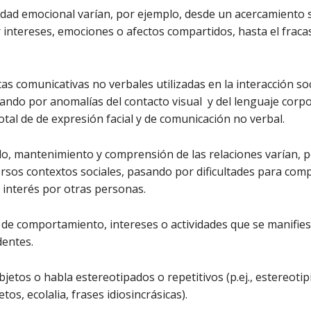
cidad emocional varían, por ejemplo, desde un acercamiento s
ntereses, emociones o afectos compartidos, hasta el fracas
as comunicativas no verbales utilizadas en la interacción so
ndo por anomalías del contacto visual y del lenguaje corpor
total de de expresión facial y de comunicación no verbal.
lo, mantenimiento y comprensión de las relaciones varían, p
rsos contextos sociales, pasando por dificultades para comp
 interés por otras personas.
 de comportamiento, intereses o actividades que se manifies
dentes.
etos o habla estereotipados o repetitivos (p.ej., estereotip
os, ecolalia, frases idiosincrásicas).