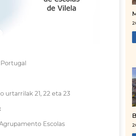
M
2
, Portugal
 urtarrilak 21, 22 eta 23
:
B
a Agrupamento Escolas
2