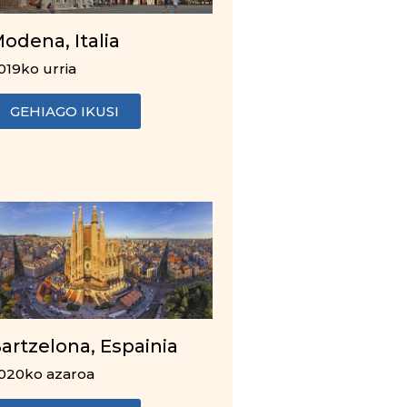
odena, Italia
019ko urria
GEHIAGO IKUSI
artzelona, Espainia
020ko azaroa