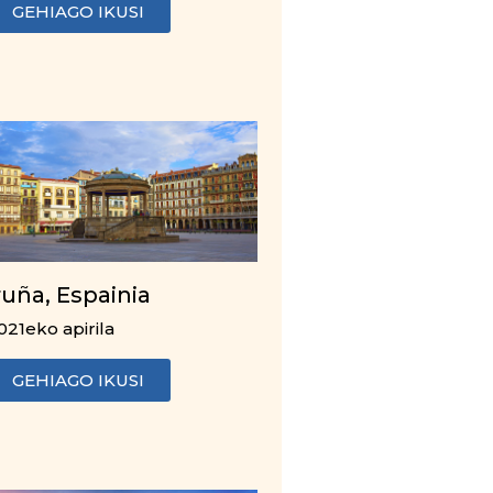
GEHIAGO IKUSI
ruña, Espainia
021eko apirila
GEHIAGO IKUSI