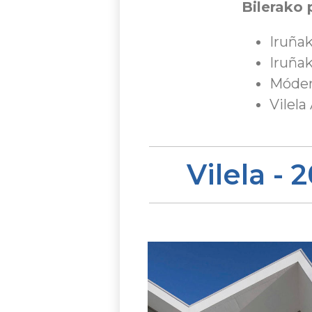
Bilerako 
Iruña
Iruña
Móden
Vilel
Vilela - 