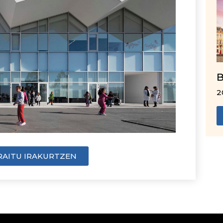
B
2
RAITU IRAKURTZEN