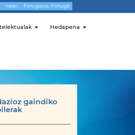
Italian
Portuguese, Portugal
telektualak
Hedapena
Nazioz gaindiko
ilerak