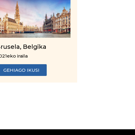
rusela, Belgika
021eko iraila
GEHIAGO IKUSI