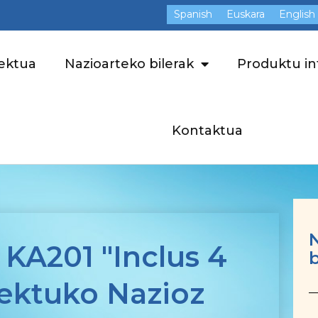
Spanish
Euskara
English
iektua
Nazioarteko bilerak
Produktu in
Kontaktua
KA201 "Inclus 4
b
iektuko Nazioz