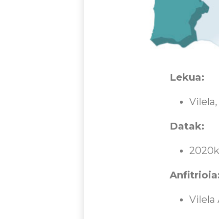
Lekua:
Vilela
Datak:
2020ko
Anfitrioia
Vilel