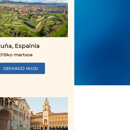
ruña, Espainia
019ko martxoa
GEHIAGO IKUSI