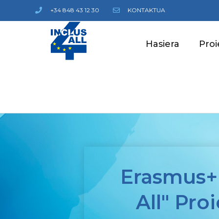
+34 848 43 12 30
KONTAKTUA
Hasiera
Pro
Erasmus+ 
All" Pro