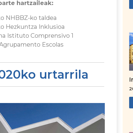
parte hartzaileak:
ko NHBBZ-ko taldea
ko Hezkuntza Inklusioa
a Istituto Comprensivo 1
a Agrupamento Escolas
2020ko urtarrila
I
2