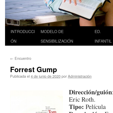
Saltar
INTRODUCCI
MODELO DE
ED.
al
ÓN
SENSIBILIZACIÓN
INFANTIL
contenido
←
Encuentro
Forrest Gump
Publicada el
4 de junio de 2020
por
Administración
Dirección/guión
Eric Roth
.
Tipo:
Película