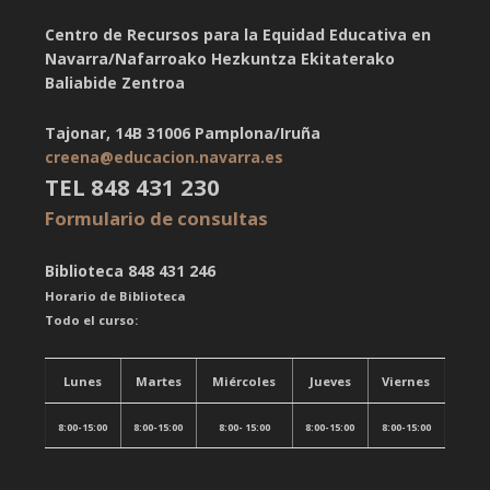
Centro de Recursos para la Equidad Educativa en
Navarra/Nafarroako Hezkuntza Ekitaterako
Baliabide Zentroa
Tajonar, 14B 31006 Pamplona/Iruña
creena@educacion.navarra.es
TEL 848 431 230
Formulario de consultas
Biblioteca
848 431 246
Horario de Biblioteca
Todo el curso:
Lunes
Martes
Miércoles
Jueves
Viernes
8:00-15:00
8:00-15:00
8:00- 15:00
8:00-15:00
8:00-15:00