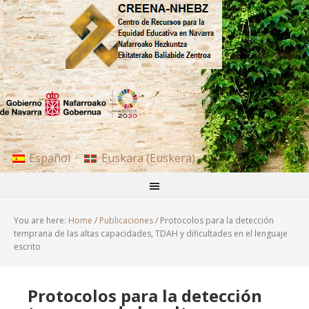
Español
Euskara
(
Euskera
)
You are here:
Home
/
Publicaciones
/
Protocolos para la detección
temprana de las altas capacidades, TDAH y dificultades en el lenguaje
escrito
Protocolos para la detección