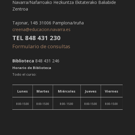
Navarra/Nafarroako Hezkuntza Ekitaterako Baliabide
Zentroa
Tajonar, 14B 31006 Pamplona/Iruña
creena@educacion.navarra.es
TEL 848 431 230
Formulario de consultas
Biblioteca
848 431 246
Horario de Biblioteca
Todo el curso:
Lunes
Martes
Miércoles
Jueves
Viernes
8:00-15:00
8:00-15:00
8:00- 15:00
8:00-15:00
8:00-15:00