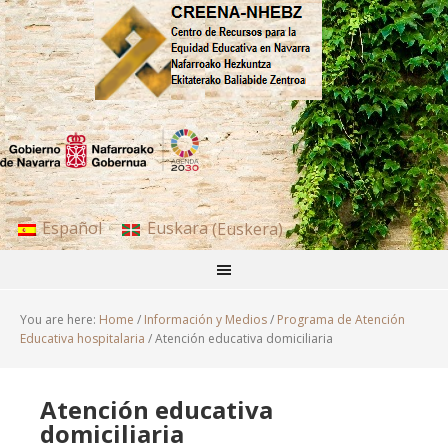
Español
Euskara
(
Euskera
)
You are here:
Home
/
Información y Medios
/
Programa de Atención
Educativa hospitalaria
/
Atención educativa domiciliaria
Atención educativa
domiciliaria