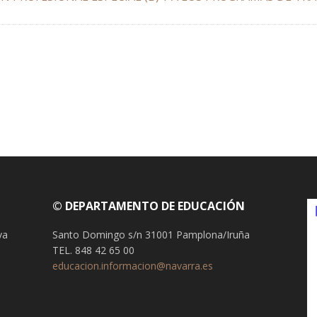
© DEPARTAMENTO DE EDUCACIÓN
va
Santo Domingo s/n 31001 Pamplona/Iruña
TEL. 848 42 65 00
educacion.informacion@navarra.es