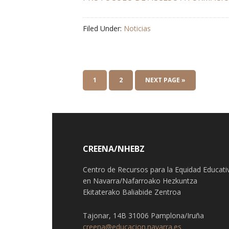
Filed Under:
Noticias
1
2
NEXT PAGE »
CREENA/NHEBZ
Centro de Recursos para la Equidad Educati
en Navarra/Nafarroako Hezkuntza
Ekitaterako Baliabide Zentroa
Tajonar, 14B 31006 Pamplona/Iruña
creena@educacion.navarra.es