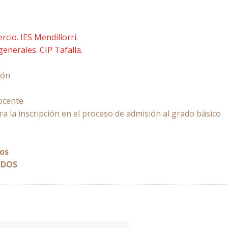
cio. IES Mendillorri.
generales. CIP Tafalla.
ión
ocente
 la inscripción en el proceso de admisión al grado básico
dos
IDOS