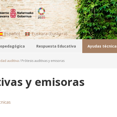
Español
Euskara
(
Euskera
)
icopedagógica
Respuesta Educativa
Ayudas técnica
dad auditiva
/
Prótesis auditivas y emisoras
tivas y emisoras
cnicas
M