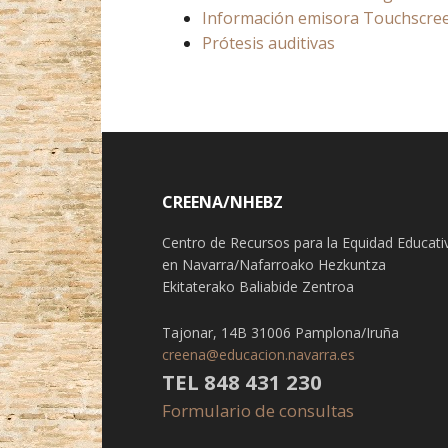
Información emisora Touchscre
Prótesis auditivas
CREENA/NHEBZ
Centro de Recursos para la Equidad Educati
en Navarra/Nafarroako Hezkuntza
Ekitaterako Baliabide Zentroa
Tajonar, 14B 31006 Pamplona/Iruña
creena@educacion.navarra.es
TEL 848 431 230
Formulario de consultas