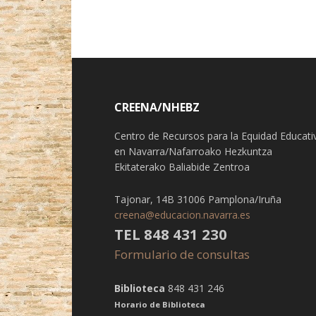
CREENA/NHEBZ
Centro de Recursos para la Equidad Educati
en Navarra/Nafarroako Hezkuntza
Ekitaterako Baliabide Zentroa
Tajonar, 14B 31006 Pamplona/Iruña
creena@educacion.navarra.es
TEL 848 431 230
Formulario de consultas
Biblioteca
848 431 246
Horario de Biblioteca