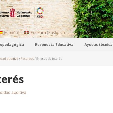
Español
Euskara
(
Euskera
)
icopedagógica
Respuesta Educativa
Ayudas técnica
dad auditiva
/
Recursos
/
Enlaces de interés
terés
cidad auditiva