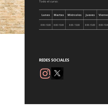
Todo el curso:
Lunes
Martes
Miércoles
Jueves
Vierne
8:00-15:00
8:00-15:00
8:00- 15:00
8:00-15:00
8:00-15:
REDES SOCIALES