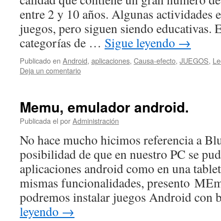
entre 2 y 10 años. Algunas actividades e
juegos, pero siguen siendo educativas. Es
categorías de …
Sigue leyendo
→
Publicado en
Android
,
aplicaciones
,
Causa-efecto
,
JUEGOS
,
Le
Deja un comentario
Memu, emulador android.
Publicada el
por
Administración
No hace mucho hicimos referencia a Bl
posibilidad de que en nuestro PC se pudi
aplicaciones android como en una tablet
mismas funcionalidades, presento M
podremos instalar juegos Android con 
leyendo
→