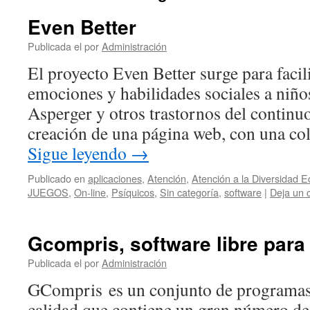
Even Better
Publicada el
por
Administración
El proyecto Even Better surge para facil
emociones y habilidades sociales a niñ
Asperger y otros trastornos del continuo 
creación de una página web, con una co
Sigue leyendo
→
Publicado en
aplicaciones
,
Atención
,
Atención a la Diversidad E
JUEGOS
,
On-line
,
Psíquicos
,
Sin categoría
,
software
|
Deja un 
Gcompris, software libre para 
Publicada el
por
Administración
GCompris es un conjunto de programas 
calidad que contiene un gran número de