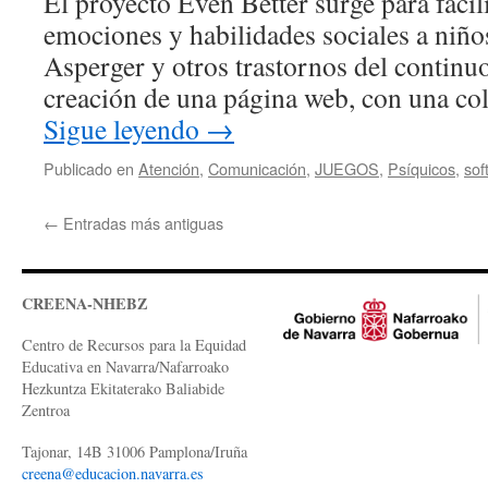
El proyecto Even Better surge para facil
emociones y habilidades sociales a niñ
Asperger y otros trastornos del continuo 
creación de una página web, con una co
Sigue leyendo
→
Publicado en
Atención
,
Comunicación
,
JUEGOS
,
Psíquicos
,
sof
←
Entradas más antiguas
CREENA-NHEBZ
Centro de Recursos para la Equidad
Educativa en Navarra/Nafarroako
Hezkuntza Ekitaterako Baliabide
Zentroa
Tajonar, 14B 31006 Pamplona/Iruña
creena@educacion.navarra.es