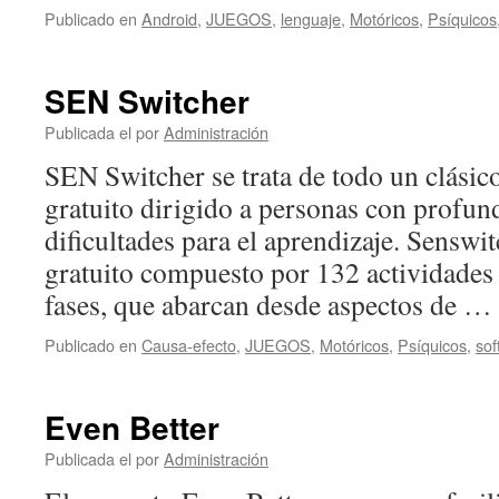
Publicado en
Android
,
JUEGOS
,
lenguaje
,
Motóricos
,
Psíquicos
SEN Switcher
Publicada el
por
Administración
SEN Switcher se trata de todo un clási
gratuito dirigido a personas con profun
dificultades para el aprendizaje. Sensw
gratuito compuesto por 132 actividades 
fases, que abarcan desde aspectos de …
Publicado en
Causa-efecto
,
JUEGOS
,
Motóricos
,
Psíquicos
,
sof
Even Better
Publicada el
por
Administración