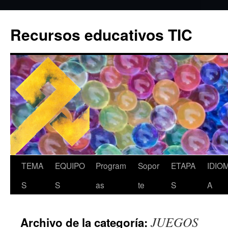
Recursos educativos TIC
Saltar
TEMA
EQUIPO
Program
Sopor
ETAPA
IDIO
al
S
S
as
te
S
A
contenido
JUEGOS
Archivo de la categoría: