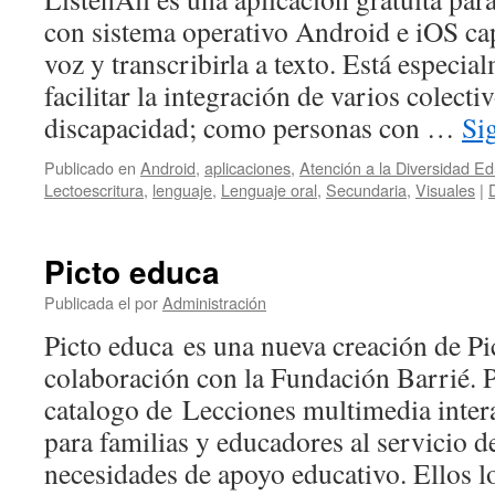
con sistema operativo Android e iOS ca
voz y transcribirla a texto. Está especi
facilitar la integración de varios colect
discapacidad; como personas con …
Si
Publicado en
Android
,
aplicaciones
,
Atención a la Diversidad Ed
Lectoescritura
,
lenguaje
,
Lenguaje oral
,
Secundaria
,
Visuales
|
Picto educa
Publicada el
por
Administración
Picto educa es una nueva creación de Pi
colaboración con la Fundación Barrié. P
catalogo de Lecciones multimedia intera
para familias y educadores al servicio 
necesidades de apoyo educativo. Ellos 