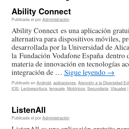
Ability Connect
Publicada el
por
Administración
Ability Connect es una aplicación grat
alternativa para dispositivos móviles, 
desarrollada por la Universidad de Alic
la Fundación Vodafone España dentro d
materia de innovación en tecnologías acc
integración de …
Sigue leyendo
→
Publicado en
Android
,
aplicaciones
,
Atención a la Diversidad Ed
IOS
,
Lectoescritura
,
lenguaje
,
Motóricos
,
Secundaria
,
Visuales
|
ListenAll
Publicada el
por
Administración
ListenAll es una aplicación gratuita par