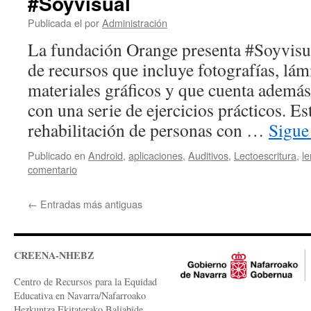
#Soyvisual
Publicada el
por
Administración
La fundación Orange presenta #Soyvisu
de recursos que incluye fotografías, lám
materiales gráficos y que cuenta ademá
con una serie de ejercicios prácticos. E
rehabilitación de personas con …
Sigue
Publicado en
Android
,
aplicaciones
,
Auditivos
,
Lectoescritura
,
l
comentario
←
Entradas más antiguas
CREENA-NHEBZ
Centro de Recursos para la Equidad
Educativa en Navarra/Nafarroako
Hezkuntza Ekitaterako Baliabide