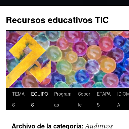
Recursos educativos TIC
Saltar
TEMA
EQUIPO
Program
Sopor
ETAPA
IDIO
al
S
S
as
te
S
A
contenido
Auditivos
Archivo de la categoría: