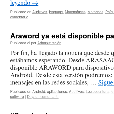
leyendo
→
Publicado en
Auditivos
,
lenguaje
,
Matemáticas
,
Motóricos
,
Psíq
comentario
Araword ya está disponible pa
Publicada el
por
Administración
Por fin, ha llegado la noticia que desde 
estábamos esperando. Desde ARASAAC n
disponible ARAWORD para dispositivos
Android. Desde esta versión podremos:
mensajes en las redes sociales, …
Sigue
Publicado en
Android
,
aplicaciones
,
Auditivos
,
Lectoescritura
,
l
software
|
Deja un comentario