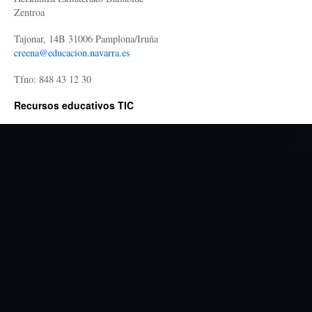
Zentroa
Tajonar, 14B 31006 Pamplona/Iruña
creena@educacion.navarra.es
Tfno: 848 43 12 30
Recursos educativos TIC