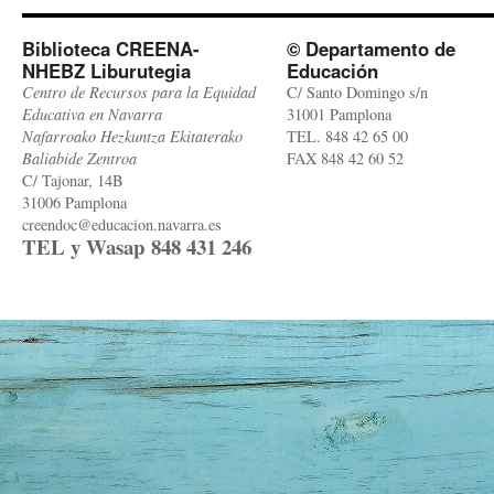
Biblioteca CREENA-
© Departamento de
NHEBZ Liburutegia
Educación
Centro de Recursos para la Equidad
C/ Santo Domingo s/n
Educativa en Navarra
31001 Pamplona
Nafarroako Hezkuntza Ekitaterako
TEL. 848 42 65 00
Baliabide Zentroa
FAX 848 42 60 52
C/ Tajonar, 14B
31006 Pamplona
creendoc@educacion.navarra.es
TEL y Wasap 848 431 246