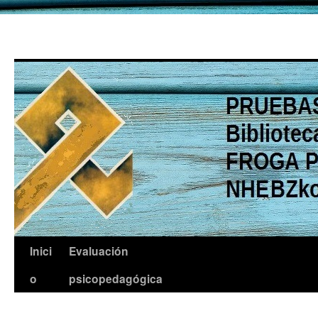
Saltar
Inici
Evaluación
al
o
psicopedagógica
contenido