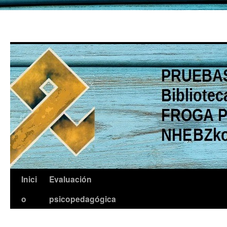
Saltar
Inici
Evaluación
al
o
psicopedagógica
contenido