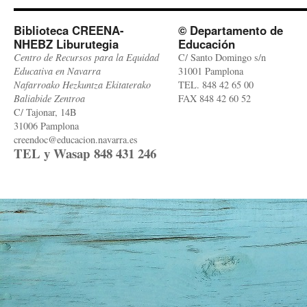
Biblioteca CREENA-
© Departamento de
NHEBZ Liburutegia
Educación
Centro de Recursos para la Equidad
C/ Santo Domingo s/n
Educativa en Navarra
31001 Pamplona
Nafarroako Hezkuntza Ekitaterako
TEL. 848 42 65 00
Baliabide Zentroa
FAX 848 42 60 52
C/ Tajonar, 14B
31006 Pamplona
creendoc@educacion.navarra.es
TEL y Wasap 848 431 246