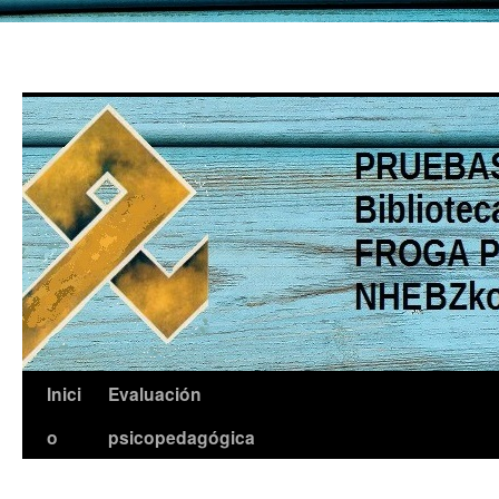
Saltar
Inici
Evaluación
al
o
psicopedagógica
contenido