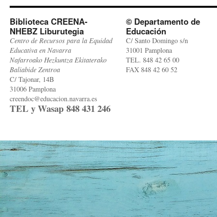
Biblioteca CREENA-
© Departamento de
NHEBZ Liburutegia
Educación
Centro de Recursos para la Equidad
C/ Santo Domingo s/n
Educativa en Navarra
31001 Pamplona
Nafarroako Hezkuntza Ekitaterako
TEL. 848 42 65 00
Baliabide Zentroa
FAX 848 42 60 52
C/ Tajonar, 14B
31006 Pamplona
creendoc@educacion.navarra.es
TEL y Wasap 848 431 246